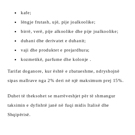
kafe;
lëngje frutash, ujë, pije joalkoolike;
birrë, verë, pije alkoolike dhe pije joalkoolike;
duhani dhe derivatet e duhanit;
vaji dhe produktet e prejardhura;
kozmetikë, parfume dhe kolonje
.
Tarifat doganore, kur është e zbatueshme, ndryshojnë
sipas mallrave nga 2% deri në një maksimum prej 15%.
Duhet të theksohet se marrëveshjet për të shmangur
taksimin e dyfishtë janë në fuqi midis Italisë dhe
Shqipërisë.