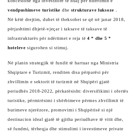
koncesione nga investitorë të huaj për ndërtimin e
vendpushimeve turistike
dhe
strukturave luksoze
.
Në këtë drejtim, duhet të theksohet se që në janar 2018,
përjashtimi dhjetë-vjeçar i taksave të taksave të
infrastrukturës për ndërtimet e reja të
4 * dhe 5 *
hoteleve
sigurohen si stimuj.
Në planin strategjik të fundit të hartuar nga Ministria
Shqiptare e Turizmit, renditen disa përparësi për
zhvillimin e sektorit të turizmit në Shqipëri gjatë
periudhës 2018-2022, përkatësisht: diversifikimi i ofertës
turistike, përmirësimi i shërbimeve përmes zhvillimit të
burimeve njerëzore, promovimi i Shqipërisë si një
destinacion ideal gjatë të gjitha periudhave të vitit dhe,
së fundmi, tërheqja dhe stimulimi i investimeve private