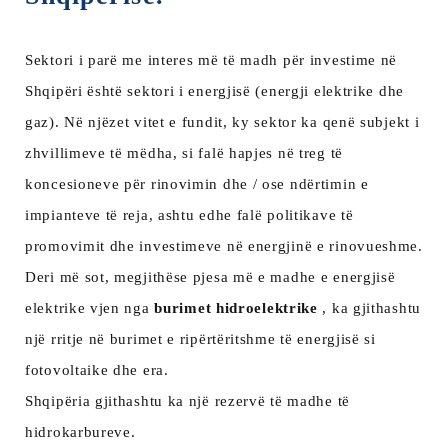
Sektori i parë me interes më të madh për investime në
Shqipëri është sektori i energjisë (energji elektrike dhe
gaz). Në njëzet vitet e fundit, ky sektor ka qenë subjekt i
zhvillimeve të mëdha, si falë hapjes në treg të
koncesioneve për rinovimin dhe / ose ndërtimin e
impianteve të reja, ashtu edhe falë politikave të
promovimit dhe investimeve në energjinë e rinovueshme.
Deri më sot, megjithëse pjesa më e madhe e energjisë
elektrike vjen nga
burimet hidroelektrike
, ka gjithashtu
një rritje në burimet e ripërtëritshme të energjisë si
fotovoltaike dhe era.
Shqipëria gjithashtu ka një rezervë të madhe të
hidrokarbureve.