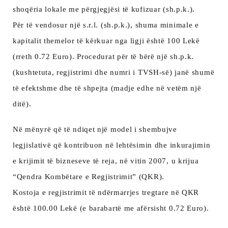
shoqëria lokale me përgjegjësi të kufizuar (sh.p.k.).
Për të vendosur një s.r.l. (sh.p.k.), shuma minimale e
kapitalit themelor të kërkuar nga ligji është 100 Lekë
(rreth 0.72 Euro). Procedurat për të bërë një sh.p.k.
(kushtetuta, regjistrimi dhe numri i TVSH-së) janë shumë
të efektshme dhe të shpejta (madje edhe në vetëm një
ditë).
Në mënyrë që të ndiqet një model i shembujve
legjislativë që kontribuon në lehtësimin dhe inkurajimin
e krijimit të bizneseve të reja, në vitin 2007, u krijua
“Qendra Kombëtare e Regjistrimit” (QKR).
Kostoja e regjistrimit të ndërmarrjes tregtare në QKR
është 100.00 Lekë (e barabartë me afërsisht 0.72 Euro).