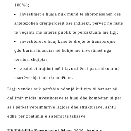
100%);
investimet e huaja nuk mund të shpronësohen ose
shtetëzohen drejtpërdrejt ose indirekt, përveç në raste
të veçanta me interes publik të përcaktuara me ligj;
investitorët e huaj kanë të drejtë të transferojnë
çdo burim financiar në lidhje me investimet nga
territori shqiptar;
zbatohet trajtimi më i favorshëm i parashikuar në
marrëveshjet ndërkombëtare.
Ligji vendor nuk përfshin ndonjë kufizim të bazuar në
dallimin midis investitorëve të huaj dhe kombëtar, si për
sa i përket veprimtarive ligjore dhe strukturave, ashtu
edhe për zbatimin e sistemit të taksave.
Në Këshillin Evropian në Mars 2020, hapja e