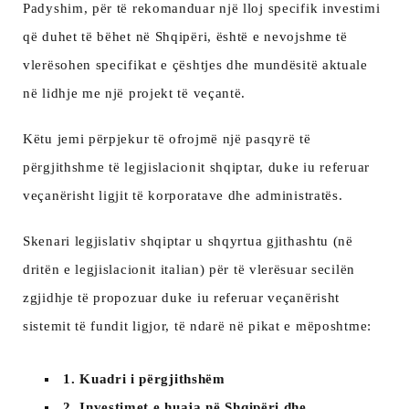
Padyshim, për të rekomanduar një lloj specifik investimi
që duhet të bëhet në Shqipëri, është e nevojshme të
vlerësohen specifikat e çështjes dhe mundësitë aktuale
në lidhje me një projekt të veçantë.
Këtu jemi përpjekur të ofrojmë një pasqyrë të
përgjithshme të legjislacionit shqiptar, duke iu referuar
veçanërisht ligjit të korporatave dhe administratës.
Skenari legjislativ shqiptar u shqyrtua gjithashtu (në
dritën e legjislacionit italian) për të vlerësuar secilën
zgjidhje të propozuar duke iu referuar veçanërisht
sistemit të fundit ligjor, të ndarë në pikat e mëposhtme:
1. Kuadri i përgjithshëm
2. Investimet e huaja në Shqipëri dhe