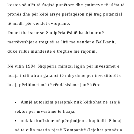
kostos së ulët të fuqisë punëtore dhe çmimeve të ulëta të
pronës dhe për këtë arsye përfaqëson një treg potencial
të madh për vendet evropiane.
Duhet theksuar se Shqipëria është bashkuar në
marrëveshjet e tregtisë së lirë me vendet e Ballkanit,
duke rritur mundësitë e tregtisë me rajonin.
Në vitin 1994 Shqipëria miratoi ligjin për investimet e
huaja i cili ofron garanci të ndryshme për investitorët e
huaj; përfitimet më të rëndësishme janë këto:
Asnjë autorizim paraprak nuk kërkohet në asnjë
sektor për investime të huaja;
nuk ka kufizime në përqindjen e kapitalit të huaj
në të cilin marrin pjesë Kompanitë (lejohet pronësia