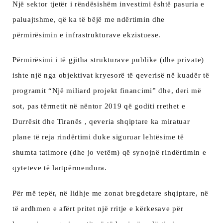
Një sektor tjetër i rëndësishëm investimi është pasuria e
paluajtshme, që ka të bëjë me ndërtimin dhe
përmirësimin e infrastrukturave ekzistuese.
Përmirësimi i të gjitha strukturave publike (dhe private)
ishte një nga objektivat kryesorë të qeverisë në kuadër të
programit “Një miliard projekt financimi” dhe, deri më
sot, pas tërmetit në nëntor 2019 që goditi rrethet e
Durrësit dhe Tiranës , qeveria shqiptare ka miratuar
plane të reja rindërtimi duke siguruar lehtësime të
shumta tatimore (dhe jo vetëm) që synojnë rindërtimin e
qyteteve të lartpërmendura.
Për më tepër, në lidhje me zonat bregdetare shqiptare, në
të ardhmen e afërt pritet një rritje e kërkesave për