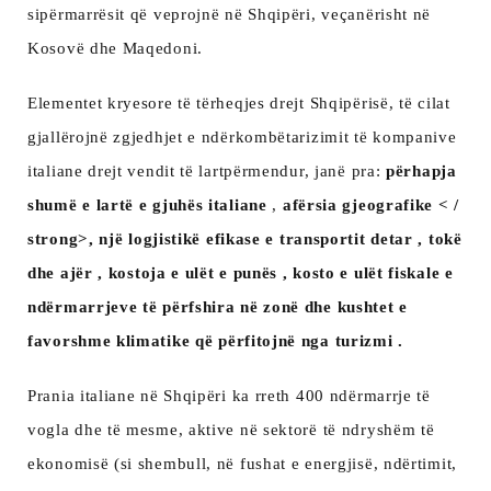
sipërmarrësit që veprojnë në Shqipëri, veçanërisht në
Kosovë dhe Maqedoni.
Elementet kryesore të tërheqjes drejt Shqipërisë, të cilat
gjallërojnë zgjedhjet e ndërkombëtarizimit të kompanive
italiane drejt vendit të lartpërmendur, janë pra:
përhapja
shumë e lartë e gjuhës italiane
,
afërsia gjeografike < /
strong>, një
logjistikë efikase e transportit detar
,
tokë
dhe
ajër
,
kostoja e ulët e punës
,
kosto e ulët fiskale
e
ndërmarrjeve të përfshira në zonë dhe
kushtet e
favorshme klimatike
që përfitojnë nga turizmi
.
Prania italiane në Shqipëri ka rreth 400 ndërmarrje të
vogla dhe të mesme, aktive në sektorë të ndryshëm të
ekonomisë (si shembull, në fushat e energjisë, ndërtimit,