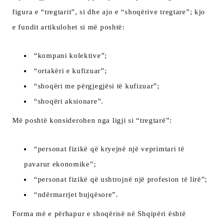
figura e “tregtarit”, si dhe ajo e “shoqërive tregtare”; kjo
e fundit artikulohet si më poshtë:
“kompani kolektive”;
“ortakëri e kufizuar”;
“shoqëri me përgjegjësi të kufizuar”;
“shoqëri aksionare”.
Më poshtë konsiderohen nga ligji si “tregtarë”:
“personat fizikë që kryejnë një veprimtari të
pavarur ekonomike”;
“personat fizikë që ushtrojnë një profesion të lirë”;
“ndërmarrjet bujqësore”.
Forma më e përhapur e shoqërisë në Shqipëri është