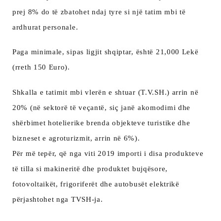
prej 8% do të zbatohet ndaj tyre si një tatim mbi të
ardhurat personale.
Paga minimale, sipas ligjit shqiptar, është 21,000 Lekë
(rreth 150 Euro).
Shkalla e tatimit mbi vlerën e shtuar (T.V.SH.) arrin në
20% (në sektorë të veçantë, siç janë akomodimi dhe
shërbimet hotelierike brenda objekteve turistike dhe
bizneset e agroturizmit, arrin në 6%).
Për më tepër, që nga viti 2019 importi i disa produkteve
të tilla si makineritë dhe produktet bujqësore,
fotovoltaikët, frigoriferët dhe autobusët elektrikë
përjashtohet nga TVSH-ja.