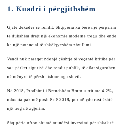
1. Kuadri i përgjithshëm
Gjatë dekadës së fundit, Shqipëria ka bërë një përparim
të dukshëm drejt një ekonomie moderne tregu dhe ende
ka një potencial të shkëlqyeshëm zhvillimi.
Vendi nuk paraqet ndonjë çështje të veçantë kritike për
sa i përket sigurisë dhe rendit publik, të cilat sigurohen
në mënyrë të përshtatshme nga shteti.
Në 2018, Prodhimi i Brendshëm Bruto u rrit me 4.2%,
ndoshta pak më poshtë në 2019, por në çdo rast është
një treg në zgjerim.
Shqipëria ofron shumë mundësi investimi për shkak të