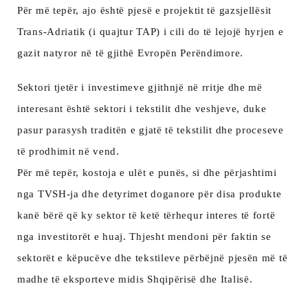
Për më tepër, ajo është pjesë e projektit të gazsjellësit
Trans-Adriatik (i quajtur TAP) i cili do të lejojë hyrjen e
gazit natyror në të gjithë Evropën Perëndimore.
Sektori tjetër i investimeve gjithnjë në rritje dhe më
interesant është sektori i tekstilit dhe veshjeve, duke
pasur parasysh traditën e gjatë të tekstilit dhe proceseve
të prodhimit në vend.
Për më tepër, kostoja e ulët e punës, si dhe përjashtimi
nga TVSH-ja dhe detyrimet doganore për disa produkte
kanë bërë që ky sektor të ketë tërhequr interes të fortë
nga investitorët e huaj. Thjesht mendoni për faktin se
sektorët e këpucëve dhe tekstileve përbëjnë pjesën më të
madhe të eksporteve midis Shqipërisë dhe Italisë.