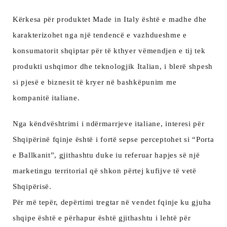
Kërkesa për produktet Made in Italy është e madhe dhe
karakterizohet nga një tendencë e vazhdueshme e
konsumatorit shqiptar për të kthyer vëmendjen e tij tek
produkti ushqimor dhe teknologjik Italian, i blerë shpesh
si pjesë e biznesit të kryer në bashkëpunim me
kompanitë italiane.
Nga këndvështrimi i ndërmarrjeve italiane, interesi për
Shqipërinë fqinje është i fortë sepse perceptohet si “Porta
e Ballkanit”, gjithashtu duke iu referuar hapjes së një
marketingu territorial që shkon përtej kufijve të vetë
Shqipërisë.
Për më tepër, depërtimi tregtar në vendet fqinje ku gjuha
shqipe është e përhapur është gjithashtu i lehtë për