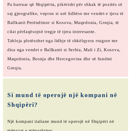
Pa harruar që Shqipëria, pikërisht për shkak të pozitës së
saj gjeografike, vepron si urë lidhëse me vendet e tjera të
Ballkanit Perëndimor si Kosova, Maqedonia, Greqia, të
cilat përfaqësojnë tregje të tjera interesante.
Tabloja plotësohet nga lidhje të shkëlqyera rrugore me
disa nga vendet e Ballkanit si Serbia, Mali i Zi, Kosova,
Maqedonia, Bosnja dhe Hercegovina dhe së fundmi
Greqia.
Si mund të operojë një kompani në
Shqipëri?
Një kompani italiane mund të operojë në Shqipëri në
mënyrat e mëposhtme: