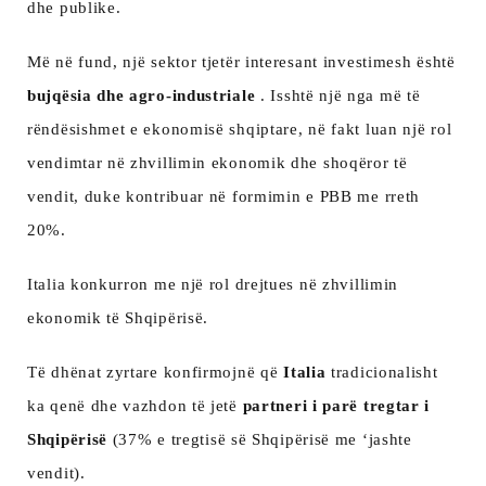
dhe publike.
Më në fund, një sektor tjetër interesant investimesh është
bujqësia dhe agro-industriale
. Isshtë një nga më të
rëndësishmet e ekonomisë shqiptare, në fakt luan një rol
vendimtar në zhvillimin ekonomik dhe shoqëror të
vendit, duke kontribuar në formimin e PBB me rreth
20%.
Italia konkurron me një rol drejtues në zhvillimin
ekonomik të Shqipërisë.
Të dhënat zyrtare konfirmojnë që
Italia
tradicionalisht
ka qenë dhe vazhdon të jetë
partneri i parë tregtar i
Shqipërisë
(37% e tregtisë së Shqipërisë me ‘jashte
vendit).