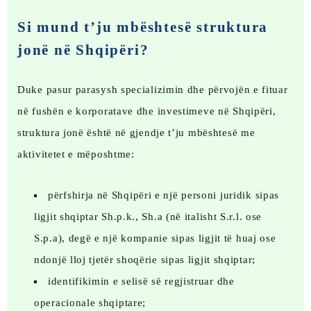
Si mund t’ju mbështesë struktura
jonë në Shqipëri?
Duke pasur parasysh specializimin dhe përvojën e fituar
në fushën e korporatave dhe investimeve në Shqipëri,
struktura jonë është në gjendje t’ju mbështesë me
aktivitetet e mëposhtme:
përfshirja në Shqipëri e një personi juridik sipas
ligjit shqiptar Sh.p.k., Sh.a (në italisht S.r.l. ose
S.p.a), degë e një kompanie sipas ligjit të huaj ose
ndonjë lloj tjetër shoqërie sipas ligjit shqiptar;
identifikimin e selisë së regjistruar dhe
operacionale shqiptare;