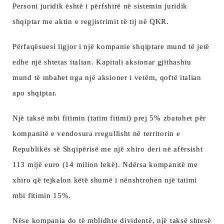
Personi juridik është i përfshirë në sistemin juridik
shqiptar me aktin e regjistrimit të tij në QKR.
Përfaqësuesi ligjor i një kompanie shqiptare mund të jetë
edhe një shtetas italian. Kapitali aksionar gjithashtu
mund të mbahet nga një aksioner i vetëm, qoftë italian
apo shqiptar.
Një taksë mbi fitimin (tatim fitimi) prej 5% zbatohet për
kompanitë e vendosura rregullisht në territorin e
Republikës së Shqipërisë me një xhiro deri në afërsisht
113 mijë euro (14 milion lekë). Ndërsa kompanitë me
xhiro që tejkalon këtë shumë i nënshtrohen një tatimi
mbi fitimin 15%.
Nëse kompania do të mblidhte dividentë, një taksë shtesë