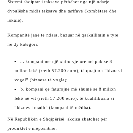
Sistemi shqiptar i taksave përbëhet nga një ndarje
dypalëshe midis taksave dhe tarifave (kombëtare dhe
lokale).
Kompanitë janë të ndara, bazuar në qarkullimin e tyre,
në dy kategori:
a. kompani me një xhiro vjetore më pak se 8
milion lekë (rreth 57.200 euro), të quajtura “biznes i
vogel” (biznese të vogla);
b. kompani që faturojnë më shumë se 8 milion
lekë në vit (rreth 57.200 euro), të kualifikuara si
“biznes i madh” (kompani të mëdha).
Në Republikën e Shqipërisë, akciza zbatohet për
produktet e mëposhtme: