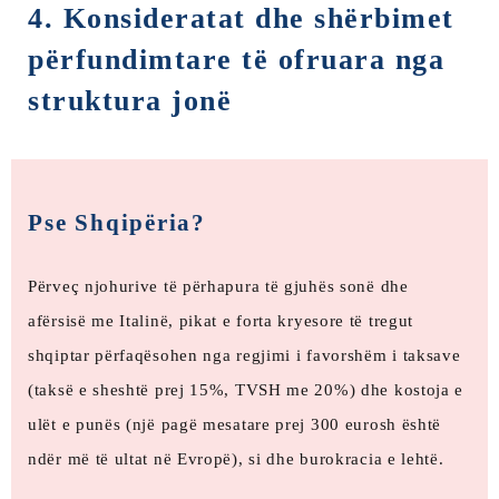
4. Konsideratat dhe shërbimet
përfundimtare të ofruara nga
struktura jonë
Pse Shqipëria?
Përveç njohurive të përhapura të gjuhës sonë dhe
afërsisë me Italinë, pikat e forta kryesore të tregut
shqiptar përfaqësohen nga regjimi i favorshëm i taksave
(taksë e sheshtë prej 15%, TVSH me 20%) dhe kostoja e
ulët e punës (një pagë mesatare prej 300 eurosh është
ndër më të ultat në Evropë), si dhe burokracia e lehtë.