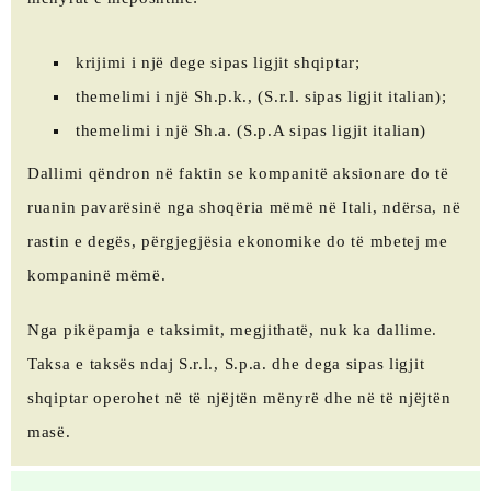
krijimi i një dege sipas ligjit shqiptar;
themelimi i një Sh.p.k., (S.r.l. sipas ligjit italian);
themelimi i një Sh.a. (S.p.A sipas ligjit italian)
Dallimi qëndron në faktin se kompanitë aksionare do të
ruanin pavarësinë nga shoqëria mëmë në Itali, ndërsa, në
rastin e degës, përgjegjësia ekonomike do të mbetej me
kompaninë mëmë.
Nga pikëpamja e taksimit, megjithatë, nuk ka dallime.
Taksa e taksës ndaj S.r.l., S.p.a. dhe dega sipas ligjit
shqiptar operohet në të njëjtën mënyrë dhe në të njëjtën
masë.